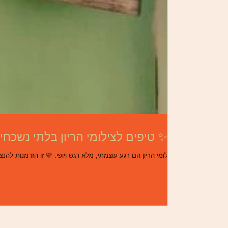
3 טיפים לצילומי הריון בלתי נשכחים בסטודיו לצילום ✨📸
צילומי הריון הם רגע עוצמתי, מלא רגש ויופי. 💛 זו הזדמנות להנציח את התקופה הייחודית הזו, שבה כל תנועה קטנה מזכירה לך שהחיים שבתוכך מתפתחים...