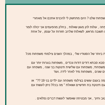
שפחות שלנו ? היום מתחשק לי להכניס אתכם אל מאחורי 
 , עולות להן מגוון שאלות , בחלק מהפעמים אני יכולה לומר 
 תשובה מראש, לשאלות שלרוב חוזרות על עצמן , על אחת 
 ביותר של הסטודיו שלי , במהלך השנים צילמתי משפחות מכל 
בא סבתא דודים דודות ונכדים , משפחות בוגרות יותר עם 
שפחתי, משפחות עם שלישית תינוקות בני שנה , משפחה עם 
 שונים , משפחות מיד לאחר לידה..ועוד  
אז כאשר אני מקבלת שיחת טלפון ומהצד השני אב ששואל אותי , " מה בעצם עושים בצילומי משפחה עם ילדים בני 19 ??"  או 
 תינוקת בת חודשיים ושואלת " מה בכלל ניתן לעשות עם 
ב וחיוך , אני מבטיחה שאפשר לעשות דברים נפלאים .  