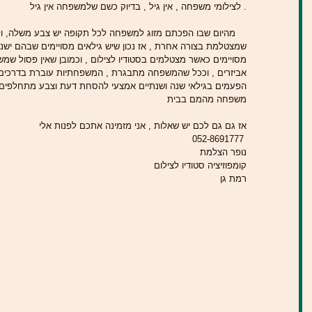
. לצילומי משפחה , אין גיל , בדיוק כשם שלמשפחה אין גיל 
    מהיום שבו הפכתם מזוג למשפחה לכל תקופה יש צבע משלה, ולכל גיל יש מראה שונה , חיוך אחר , ודינמיקה משפחתית 
שמצטלמת בצורה אחרת , אז נכון שיש גילאים מסויימים שבהם ישנו 
מסויימים כאשר מצטלמים בסטודיו לצילום , וכמובן שאין פסול שמש
אביזרים , וככל שהמשפחה מתבגרת , המשפחתיות עוברת בדרכים ש
הפעמים בגילאי שנה ושנתיים אמצעי להסחת דעת וצבע מתחלפים 
משפחה מהמם בבית 
אז גם גם לכם יש שאלות , אני מזמינה אתכם לפנות אלי  
052-8691777 
נופר הצלמת   
קומפוזיציה סטודיו לצילום  
רמת גן  