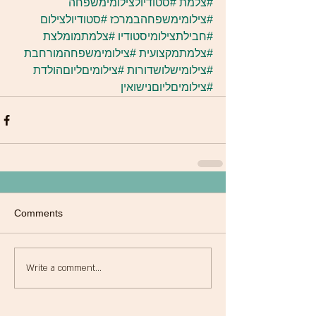
#צלמת
#סטודיולצילומימשפחה
#צילומימשפחהבמרכז
#סטודיולצילום
#חבילתצילומיסטודיו
#צלמתמומלצת
#צלמתמקצועית
#צילומימשפחהמורחבת
#צילומישלושדורות
#צילומיםליוםהולדת
#צילומיםליוםנישואין
Comments
Write a comment...