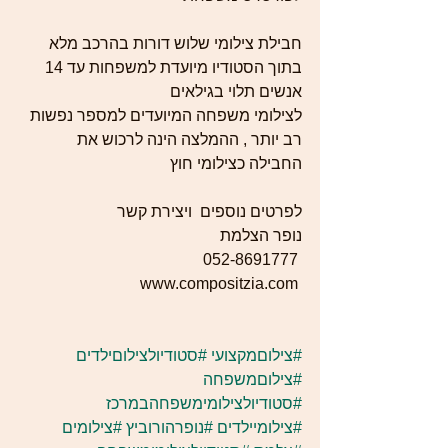
חבילת צילומי שלוש דורות בהרכב מלא 
בתוך הסטודיו מיועדת למשפחות עד 14 
אנשים תלוי בגילאים  
לצילומי משפחה המיועדים למספר נפשות 
רב יותר , ההמלצה הינה לרכוש את 
החבילה כצילומי חוץ  
לפרטים נוספים  ויצירת קשר  
נופר הצלמת  
052-8691777 
www.compositzia.com 
#צילוםמקצועי
#סטודיולצילוםילדים
#צילוםמשפחה
#סטודיולצילומימשפחהבמרכז
#צילומיילדים
#נופרהורוביץ
#צילומים