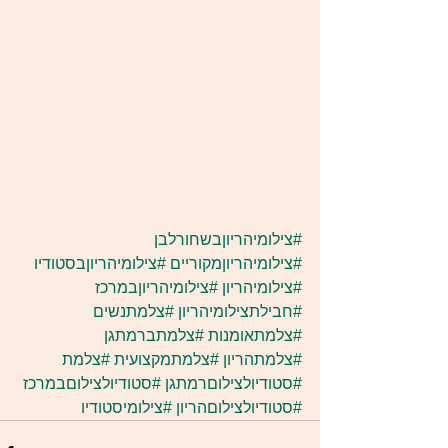
#צילומיהריוןבשחורלבן
#צילומיהריוןמקוריים
#צילומיהריוןבסטודיו
#צילומיהריון
#צילומיהריוןבמרכז
#חבילתצילומיהריון
#צלמתנשים
#צלמתאומנות
#צלמתברמתגן
#צלמתהריון
#צלמתמקצועית
#צלמת
#סטודיולצילוםרמתגן
#סטודיולצילוםבמרכז
#סטודיולצילוםהריון
#צילומיסטודיו