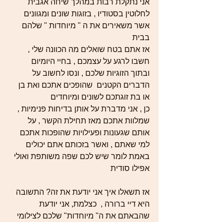
אני נתקלת רבות במהלך שיחה אגבית 
לחלוטין בסטודיו , בזוגות שונים ומגוונים 
אשר משאירים את ה " מיוחדות " שלהם 
בבית 
אז אתם בטח שואלים מה הכוונה שלי , 
חשבו לרגע על עצמכם , בחיי היומיום 
ובתוך הזוגיות שלכם , ונסו לחשוב על 
הדברים הקטנים  שהופכים אתכם ואת בן  
או בת זוגתכם לשונים ומיוחדים 
כן , אני מדברת על אותן בדיחות פנימיות , 
שמלוות אתכם מאז תחילת הקשר , על 
אותם שגעונות ופעילויות שהופכות אתכם 
למי שאתם , ואשר בזכותם אתם יכולים 
באמת לומר שיש לכם שפה משותפת ואולי 
אפילו סודית 
אז תשאלו איך אני יודעת את זה? התשובה 
היא דיי ברורה ,  כצלמת, אני יודעת 
שהבאתם את ה" מיוחדות" שלכם לצילומי 