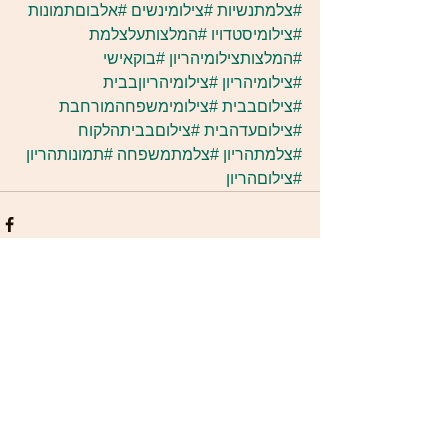
#צלמתנשיות
#צילומינשים
#אלבוםתמונות
#צילומיסטדויו
#המלצותעלצלמת
#המלצותצילומיהריון
#בוקאישי
#צילומיהריון
#צילומיהריוןבבית
#צילוםבבית
#צילומימשפחהמורחבת
#צילוםעדהבית
#צילוםבביתהלקוח
#צלמתהריון
#צלמתמשפחה
#תמונותהריון
#צילוםהריון
Comments
Write a comment...