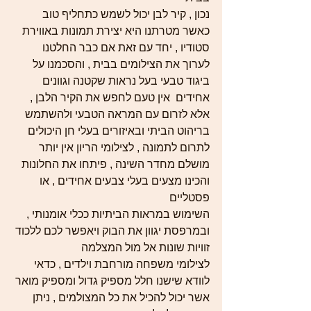
נכון , קיר לבן יכול לשמש כתחליף טוב 
כאשר מטרתנו היא יצירת תמונות באווירת 
סטודיו , יחד עם זאת אם כבר החלטנו 
לערוך את הצילומים בבית , והסכמנו על 
ביגוד טבעי בעל נראות שקטנה וגוונים 
אחידים  אין טעם לחפש את הקיר הלבן , 
אלא לזרום עם המראה הטבעי ולהשתמש 
בריהוט הביתי ובאיזורים בעלי חן היכולים 
לתרום לתמונה , לצילומי הריון אין יותר 
מושלם מחדר השינה , פיתחו את החלונות 
והכינו מצעים בעלי צבעים אחידים , או 
פסטליים 
השימוש במראות הביתיות ככלי אומנותי , 
ובמרפסת יגוון את הבוק ויאפשר לכם ללכוד 
זוויות שונות אל מול המצלמה 
לצילומי משפחה מורחבת וילדים , כדאי 
לוודא שישנו חלל מספיק גדול ומספיק מואר 
אשר יכול להכיל את כל המצולמים , ניתן 