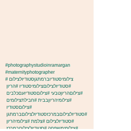
#photographystudioinramargan
#maternityphotographer
#צילומיסטודיוברמתגןסטודיולצילום
#סטודיולצילוםצילומיסטודיו
#הריון
#צילוםהריוןטבעי
#צילוםסטודיועםכלבים
#צילומיהריוןבבית
#חבילתצילומים
#צילוםסטודיו
#סטודיולצילוםבמרכזסטודיולצילוםברמתגן
#סטודיולצילום
#צלמת
#צילומיהריון
#צילומימשפחה
#סטודיולצילוםבמרכז