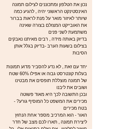
נכון את הטלפון ומתכוננים לצילום תמונה 
האינסטינקט הראשוני יהיה , להגיע כמה 
שיותר לאיזור מואר על מנת לראות בברור 
את האובייקט המצולם בצורה שאינה 
משתמעת לשני פנים 
בדיוק באותה מידה , רבים מאיתנו נאבקים 
בצילום בשעות הערב -בדיוק בגלל אותן 
הסיבות
יחד עם זאת , לא נדע להסביר מדוע תמונות 
בעלות קונטרסט גבוה או אפילו 60% שטח 
של תמונה מוצללת תופסים את מבטינו 
ושובים את ליבנו
ובכן התשובה לכך היא מאוד פשוטה
מכירים את המשפט כל המוסיף גורע? - 
בטח מכירים
האור - הוא המרכיב מספר אחת הנחוץ 
ליצירת תמונה , תארו לכם מצב של חדר 
חשוך לחלוטין , אם נצלם בתנאים אלו , כל 